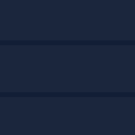
脑损伤检测
胃功能检测
TSH
(促甲状腺素)