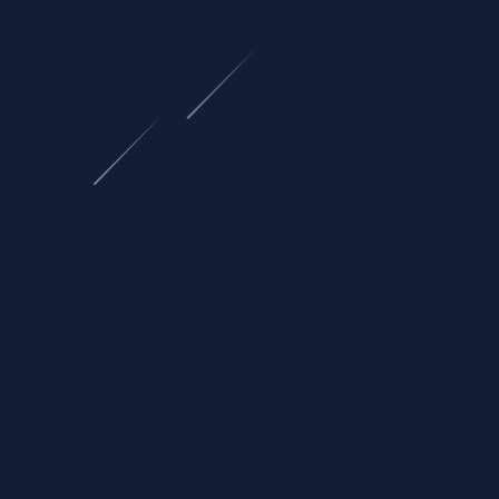
(总甲状腺素)
查看更多