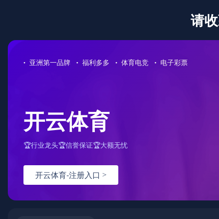
华体会官方端网站登录
华体会官方端网站登录入口
PRODUCT
华体会官方端网站登录入口-华体会（中国）
/
产品
POCT系列
骨代谢检测
肝纤维化检测