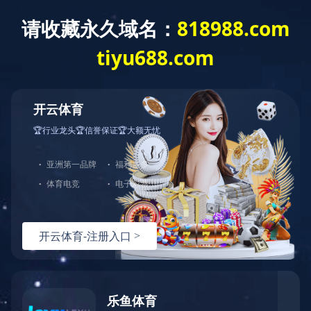
华体会官方端网站登录入口
公司专利
双新认证
高新技术企业认证
室间质评证书
ISO认证
专项课题
高新技术企业证书
高新技术企业证书