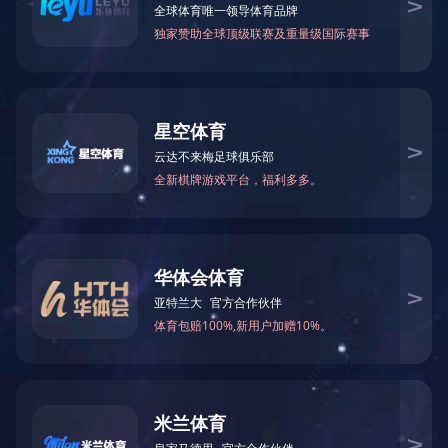
贡献一份力量，进而实现助力“健康中国”的宏大愿景。
华科泰遵循“客户第一，员工第二，股东第三”的基本原
则，我们应倾尽全力为客户提供优质的产品和贴心的服
务，华科泰应为奉献了美好青春年华的华科泰人提供更好
的生活品质和工作环境，同时向股东们提供合理的投资回
报。
华科泰人将谨守“诚恳、务实、负责”的核心价值观，持续
创新并严守产品品质，不断推出更加有竞争力的产品和服
务，努力为实现体外诊断领域龙头企业的目标而奋斗！
企业价值观
企业精神