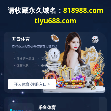
华体会官方端网站登录入口
华体会官方端网站登录入口-华体会（中国）
华体会官方端网站登录入口-华体会（中国）成立于2007年，是一家以“领衔创新科技、产品稳定如一”为经营宗
旨，专注于定量免疫检测的高新技术企业。专业从事体外诊断试剂及仪器的研发、生产和销售。目前共有化学
发光和POCT两大产品线，工业化产品多达260余项。其中POCT妇幼检测产品和化学发光肿瘤产品销量在国内遥
遥领先！2018年由华体会官方端网站登录入口-华体会（中国）全资投入的子公司天津华体会官方端网站登录入
口-华体会（中国）技术有限公司，2021年已正式进入生产运营。 公司始终秉承 “敬小慎微，专注负责”的精神，
坚信“患者=自己”的服务观，以诚恳、务实、负责的态度，以对健康事实负责的理念服务于
总经理寄语：
华科泰多年来致力于医学检验领域，本着“医者良心”的理
念，希望通过优质的产品和服务逐步优化“早诊断、早治
疗、早发现”的疾病诊断路径，为百姓和社会在医疗减负上