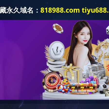
入口-华体会（中国）
产品
问答
新闻
/
媒体报道
媒体报道