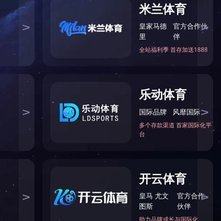
联系我们
10 - 5762 1750
uiaderecursos.com
字(2024)第 00528号 Designed by
-爱游戏app官网登录入口
金年会平台-金年会(中国)一站式服务平台
hth华体网页版登录