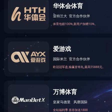
产品
POCT系列
磁微粒化学
仪器设备
Copyright 2018 华体会官方端网站登录入
开云体育-开云体育(中国)官方网站
华体会网页版页面登录-华体会(中国)
爱游戏最新官