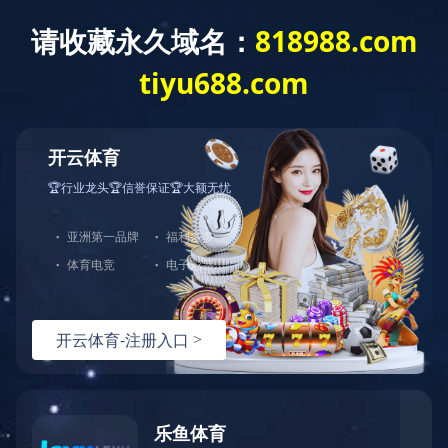
华体会官方端网站登录入口
华科泰新冠抗原检测试剂盒正式上市！
14
3月11日，国务院应对新型冠状病毒肺炎疫情联防联控机制综合
2022-03
组印发《新冠病毒抗原检测应用方案（试行）》。方案指出：
抗原检测适用人群包括三类：一、到基层医疗卫生机构就诊，
伴有呼吸道、发热等症状且出现症状5天以内的人员；二、隔离
观察人员，包括居家隔离观察、密接和次密接、入境隔离观
华体会官方端网站登录入口-华体会（中国）多项骨代谢项目获批上市
15
察、封控区和管控区内的人员；三...
近日，我公司自主研发的骨代谢多个项目顺利通过天津市药品
2021-12
监督管理局审批，喜获医疗器械产品注册证！01I型前胶原氨基
端延长肽（P1NP）磁微粒化学发光法：津械注准20212400352荧
光免疫层析法：津械注准2021240036502β-胶原特殊序列（β-
CTx）磁微粒化学发光法：津械注准20212400361荧光免疫层析
【喜讯】华体会官方端网站登录入口-华体会（中国）多项产品获批上市！
29
法：津械注准2021240036003人...
壳多糖酶3样蛋白1（CHI3L1）注册证号：津械注准
2021-09
20212400099（荧光免疫层析法） 津械注准20212400098（磁微
粒化学发光法）临床意义：一种高灵敏度、高特异性的肝纤维
化分期和诊断的血清检测标志物，能够精准的区分不同时期的