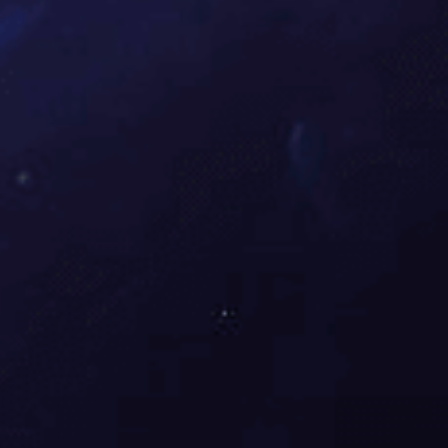
21
限公司（下称 “普望生物”）认为我司
2022-03
权模仿。对此，我司郑重发表如下公开声
14
合组印发《新冠病毒抗原检测应用方案
2022-03