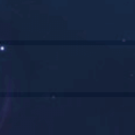
严正声明 Strict Statement
华体会官方端网站登录入口-华体会（中
应链促进博览会精彩回顾