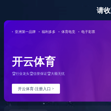
华体会官方端网站登录
华体会官方端网站登录入口
NEWS
华体会官方端网站登录入口-华体会（中国）
/
新闻
全部
华体会官方端网
站登录入口