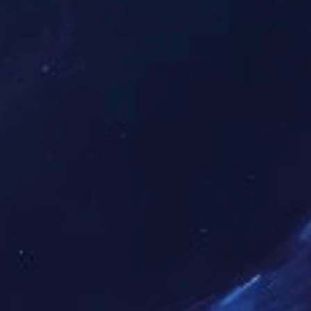
会（中国）荣获“国家知
14
2023-12
体会（中国）子痫前期检
13