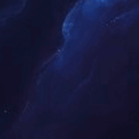
公开声明
近日有媒体报道我司“陷专利侵权纠纷”，称杭州普望生物技术有
的多个“壳多糖酶3样蛋白1”产品对其相关专利及产品造成侵
明：
华科泰新冠抗原检测试剂盒正式上市！
3月11日，国务院应对新型冠状病毒肺炎疫情联防联控机制综
（试行）》