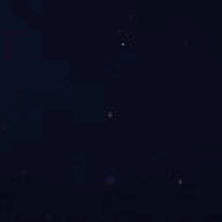
2021-09
册证，正式上市！
（中国）技术有限公司简
29
2021-09
于2018年01月，注册资本10000