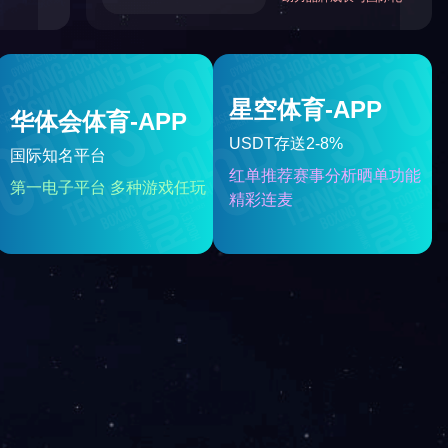
联系我们
10 - 5762 1750
uiaderecursos.com