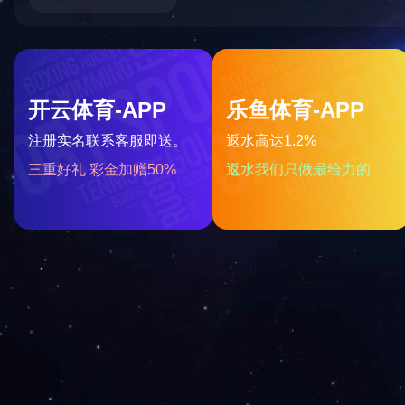
查看更多
产品
POCT系列
磁微粒化学
仪器设备