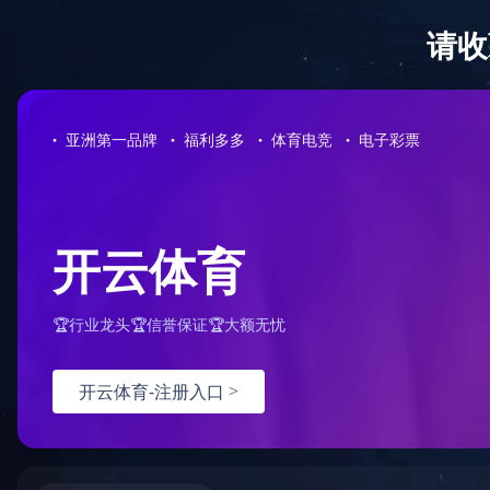
华体会官方端网站登录
华体会官方端网站登录入口
PRODUCT
华体会官方端网站登录入口-华体会（中国）
/
POC
POCT系列
骨代谢检测
肝纤维检测