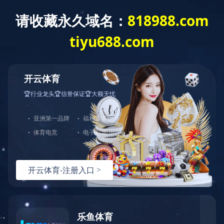
华体会官方端网站登录入口
公司专利
双新认证
高新技术企业认证
室间质评证书
ISO认证
专项课题