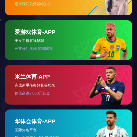
我公司磁微粒全自动化学发光分析仪SAVANT8000现已正式上
2024-08
市！ 本仪器速度领先于国内其他同类型仪器，测速可达800样
本/小时，最多支持四台联机使用，测速最高可达3200样本/小
时。 本仪器采用创新设计，关键模块双备份，高效不停机；固
体直热孵育，温度控制更加精准、稳定，设前置独立急诊通
喜报｜华体会官方端网站登录入口-华体会（中国）荣获“国家知识产权优势企业”称号
14
道，不倾倒提篮式进样，双通道设...
12月6日，国家知识产权局公布了2023年度国家知识产权示范企
2023-12
业和优势企业名单，华体会官方端网站登录入口-华体会（中
国）及其子公司凭借自主创新能力和完善的知识产权管理体
系，双双入选“国家知识产权优势企业”名单，这也是华体会官方
端网站登录入口-华体会（中国）继“北京民营企业中小百强”后
的又一重大荣誉！“国家知识产权优势企业”是指属于国家和本市
服务网点
重点发展的产业领域，能承接...