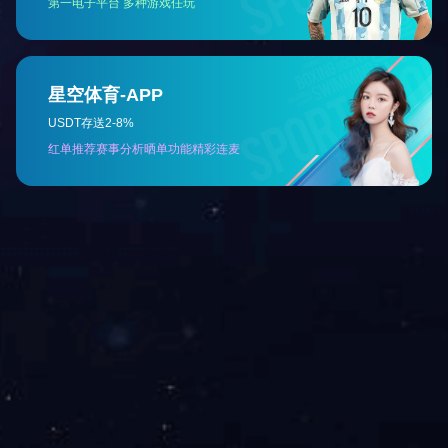
4
个直辖市
4
个自治区
22
个省份
驻点城市
负责省份
北京
北京 / 河北 / 天津 / 山西 / 内蒙古
福州
福建
长沙
湖南 / 江西
广州
广东 / 广西 / 海南
成都
四川 / 重庆
昆明
云南 / 贵州
西安
陕西 / 甘肃 /宁夏 / 青海 / 新疆 / 内蒙西